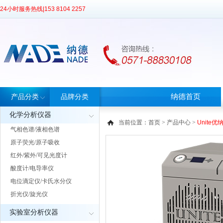
24小时服务热线|
153 8104 2257
纳德首页
产品分类
品牌分类
化学分析仪器
当前位置：
首页
>
产品中心
>
Unite
气相色谱/液相色谱
原子荧光/原子吸收
红外/紫外/可见光度计
酸度计/电导率仪
电位滴定仪/卡氏水分仪
折光仪/旋光仪
实验室分析仪器