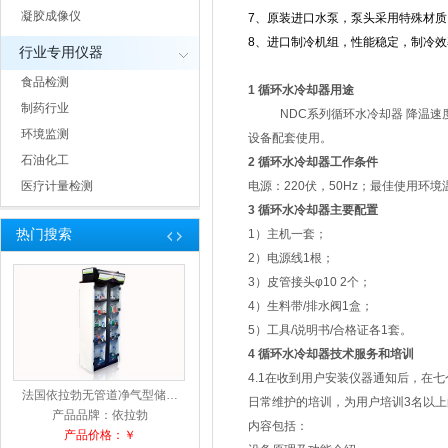
凝胶成像仪
7、原装进口水泵，泵头采用特殊材
8、进口制冷机组，性能稳定，制冷效
行业专用仪器
食品检测
1
循环水冷却器
用途
制药行业
NDC系列循环水冷却器 降温
环境监测
设备配套使用。
石油化工
2
循环水冷却器
工作条件
医疗计量检测
电源：
220
伏，
50Hz
；最佳使用环境
3
循环水冷却器
主要配置
热门搜索
1）主机一套；
2）电源线
1
根；
3）皮管接头φ
10 2
个；
4）生料带
/
排水阀
1
盒；
5）工具
/
说明书
/
合格证各
1
套。
4
循环水冷却器
技术服务和培训
4.1在收到用户安装仪器通知后，在
法国依拉勃无管道净气型储…
KG
日常维护的培训，为用户培训
3
名以上
产品品牌：依拉勃
产品
内容包括：
产品价格：￥
产品