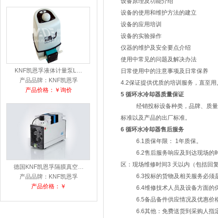
设备原理及功能介绍
设备的使用和维护方法的建立
设备的应用培训
设备的实验操作
仪器的维护及安全要点介绍
使用中常见的问题及解决办法
KNF凯恩孚液体计量泵L…
Unite
日常使用中的注意事项及日常保养
产品品牌：KNF凯恩孚
产品品牌：
4.2保证提供优质的培训服务，直至
产品价格：￥询价
产品
5
循环水冷却器
质量保证
经销投标设备种类，品牌、质量
标准以及产品的出厂标准。
6
循环水冷却器
售后服务
6.1质保年限：
1
年质保。
6.2售后服务响应及到达现场的
区：现场维修时间
3
天以内（包括回复
德国KNF凯恩孚隔膜真空…
NuAir
6.3投标的货物及相关服务必
产品品牌：KNF凯恩孚
产品品牌：
产品价格：￥
产
6.4维修技术人员及设备方面
6.5备品备件供应情况及优惠
6.6其他：免费送货到采购人