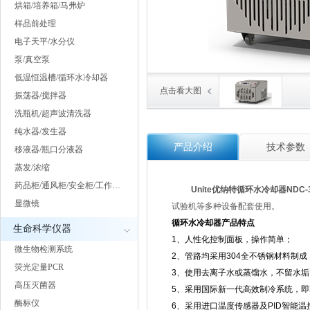
烘箱/培养箱/马弗炉
样品前处理
电子天平/水分仪
泵/真空泵
低温恒温槽/循环水冷却器
点击看大图
振荡器/搅拌器
洗瓶机/超声波清洗器
纯水器/发生器
产品介绍
技术参数
移液器/瓶口分液器
蒸发/浓缩
药品柜/通风柜/安全柜/工作…
Unite优纳特循环水冷却器NDC-3
显微镜
试验机等多种设备配套使用。
循环水冷却器
产品特点
生命科学仪器
1、人性化控制面板，操作简单；
微生物检测系统
2、管路均采用
304
全不锈钢材料制成
荧光定量PCR
3、使用去离子水或蒸馏水，不留水
高压灭菌器
5、采用国际新一代高效制冷系统，
酶标仪
6、采用进口温度传感器及
PID
智能温