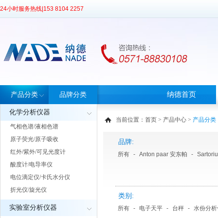
24小时服务热线|
153 8104 2257
纳德首页
产品分类
品牌分类
化学分析仪器
当前位置：
首页
>
产品中心
>
产品分类
气相色谱/液相色谱
原子荧光/原子吸收
品牌:
红外/紫外/可见光度计
所有
-
Anton paar 安东帕
-
Sartor
酸度计/电导率仪
电位滴定仪/卡氏水分仪
折光仪/旋光仪
类别:
实验室分析仪器
所有
-
电子天平
-
台秤
-
水份分析