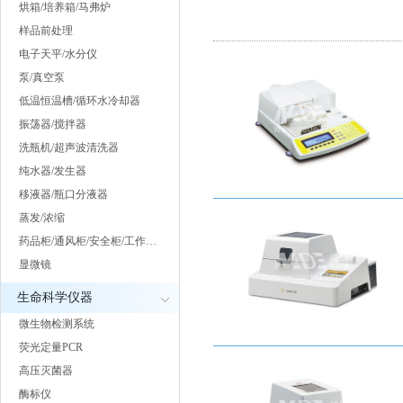
烘箱/培养箱/马弗炉
样品前处理
电子天平/水分仪
泵/真空泵
低温恒温槽/循环水冷却器
振荡器/搅拌器
洗瓶机/超声波清洗器
纯水器/发生器
移液器/瓶口分液器
蒸发/浓缩
药品柜/通风柜/安全柜/工作…
显微镜
生命科学仪器
微生物检测系统
荧光定量PCR
高压灭菌器
酶标仪