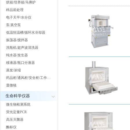
烘箱/培养箱/马弗炉
样品前处理
电子天平/水分仪
泵/真空泵
低温恒温槽/循环水冷却器
振荡器/搅拌器
洗瓶机/超声波清洗器
纯水器/发生器
移液器/瓶口分液器
蒸发/浓缩
药品柜/通风柜/安全柜/工作…
显微镜
生命科学仪器
微生物检测系统
荧光定量PCR
高压灭菌器
酶标仪