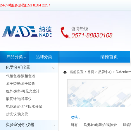
24小时服务热线|
153 8104 2257
纳德首页
产品分类
品牌分类
化学分析仪器
当前位置：
首页
>
品牌中心
> Naberth
气相色谱/液相色谱
原子荧光/原子吸收
红外/紫外/可见光度计
酸度计/电导率仪
电位滴定仪/卡氏水分仪
折光仪/旋光仪
类别:
实验室分析仪器
所有
-
马弗炉/电阻炉/实验炉
-
烘箱