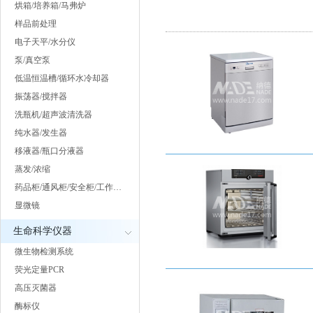
烘箱/培养箱/马弗炉
样品前处理
电子天平/水分仪
泵/真空泵
低温恒温槽/循环水冷却器
振荡器/搅拌器
洗瓶机/超声波清洗器
纯水器/发生器
移液器/瓶口分液器
蒸发/浓缩
药品柜/通风柜/安全柜/工作…
显微镜
生命科学仪器
微生物检测系统
荧光定量PCR
高压灭菌器
酶标仪