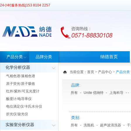
24小时服务热线|
153 8104 2257
纳德首页
产品分类
品牌分类
化学分析仪器
当前位置：
首页
>
产品中心
>
产品分类
气相色谱/液相色谱
原子荧光/原子吸收
品牌:
红外/紫外/可见光度计
所有
-
Unite 优纳特
-
上海科导
- -
酸度计/电导率仪
电位滴定仪/卡氏水分仪
折光仪/旋光仪
类别:
实验室分析仪器
所有
-
洗瓶机
-
超声波清洗器
-
干