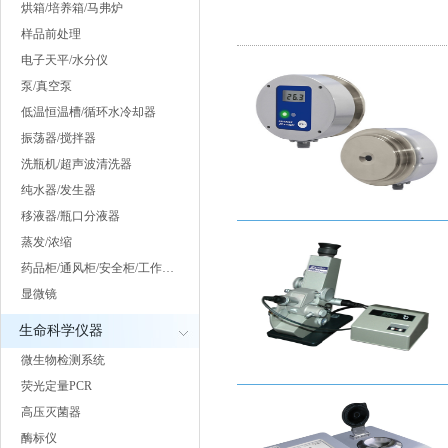
烘箱/培养箱/马弗炉
样品前处理
电子天平/水分仪
泵/真空泵
低温恒温槽/循环水冷却器
振荡器/搅拌器
洗瓶机/超声波清洗器
纯水器/发生器
移液器/瓶口分液器
蒸发/浓缩
药品柜/通风柜/安全柜/工作…
显微镜
生命科学仪器
微生物检测系统
荧光定量PCR
高压灭菌器
酶标仪