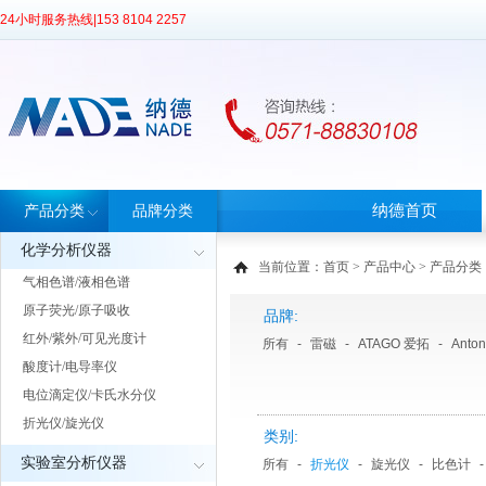
24小时服务热线|
153 8104 2257
纳德首页
产品分类
品牌分类
化学分析仪器
当前位置：
首页
>
产品中心
> 产品分类
气相色谱/液相色谱
原子荧光/原子吸收
品牌:
红外/紫外/可见光度计
所有
-
雷磁
-
ATAGO 爱拓
-
Anto
酸度计/电导率仪
电位滴定仪/卡氏水分仪
折光仪/旋光仪
类别:
实验室分析仪器
所有
-
折光仪
-
旋光仪
-
比色计