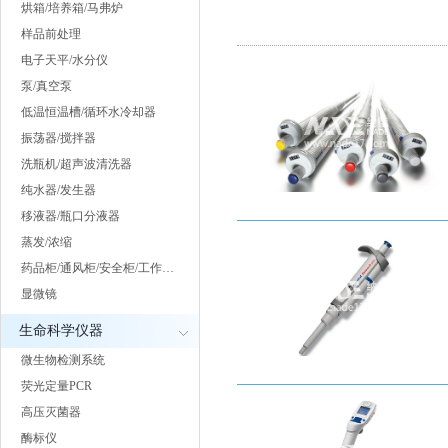
烘箱/培养箱/马弗炉
样品前处理
电子天平/水分仪
泵/真空泵
低温恒温槽/循环水冷却器
振荡器/搅拌器
洗瓶机/超声波清洗器
纯水器/发生器
移液器/瓶口分液器
蒸发/浓缩
药品柜/通风柜/安全柜/工作…
显微镜
生命科学仪器
微生物检测系统
荧光定量PCR
高压灭菌器
酶标仪