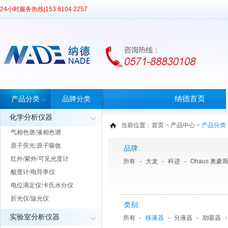
24小时服务热线|
153 8104 2257
纳德首页
产品分类
品牌分类
化学分析仪器
当前位置：
首页
>
产品中心
>
产品分类
气相色谱/液相色谱
原子荧光/原子吸收
品牌:
红外/紫外/可见光度计
所有
-
大龙
-
科进
-
Ohaus 奥豪
酸度计/电导率仪
电位滴定仪/卡氏水分仪
折光仪/旋光仪
类别:
实验室分析仪器
所有
-
移液器
-
分液器
-
助吸器