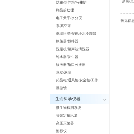
余氯/
烘箱/培养箱/马弗炉
二氧化
样品前处理
电子天平/水分仪
暂无信息.
泵/真空泵
低温恒温槽/循环水冷却器
振荡器/搅拌器
洗瓶机/超声波清洗器
纯水器/发生器
移液器/瓶口分液器
蒸发/浓缩
药品柜/通风柜/安全柜/工作…
显微镜
生命科学仪器
微生物检测系统
荧光定量PCR
高压灭菌器
酶标仪