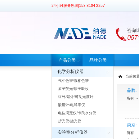
24小时服务热线|
153 8104 2257
产品分类
品牌分类
化学分析仪器
当前位
气相色谱/液相色谱
原子荧光/原子吸收
品牌:
红外/紫外/可见光度计
所有
-
酸度计/电导率仪
电位滴定仪/卡氏水分仪
折光仪/旋光仪
类别:
实验室分析仪器
所有
-