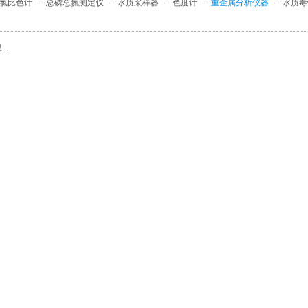
总氯比色计
-
总磷总氮测定仪
-
水质采样器
-
色度计
-
重金属分析仪器
-
水质毒
碳分析仪
-
臭氧分析仪器
-
甲醛测定仪
-
大气采样器
-
PM2.5采样器
-
土壤测
..