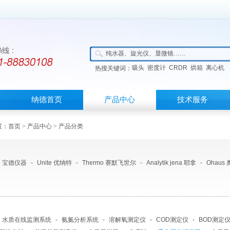
吸头
密度计
CRDR
烘箱
离心机
热搜关键词：
纳德首页
产品中心
技术服务
置：
首页
>
产品中心
> 产品分类
宝德仪器
-
Unite 优纳特
-
Thermo 赛默飞世尔
-
Analytik jena 耶拿
-
Ohaus
水质在线监测系统
-
氨氮分析系统
-
溶解氧测定仪
-
COD测定仪
-
BOD测定